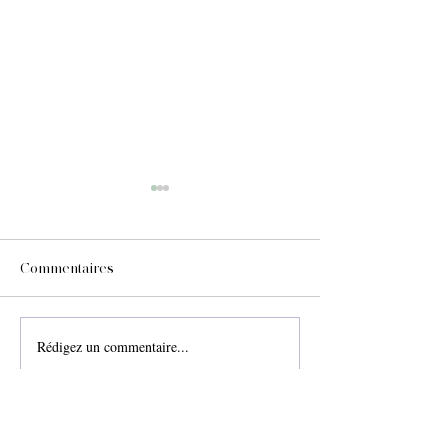
Commentaires
Confiance
LE SOMMEIL
Rédigez un commentaire...
CONTACT