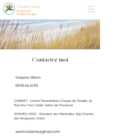
Violaine Warin
Hypnose
Sophrologie
Contactez moi
Violaine Warin
06.62.24.10.62
CABINET : Centre Paramédical L’Oiseau de Paradis, 19
Rue four trez Castel, Salon-de-Provence
SOPHRO-PARC : Domaine des Machottes, 650 Chemin
des férigoules, Grans
warin.violaine@gmail.com