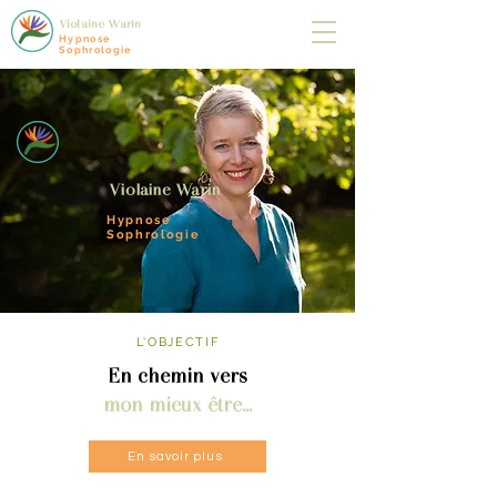
Violaine Warin
Hypnose
Sophrologie
Violaine Warin
Hypnose
Sophrologie
L'OBJECTIF
En chemin vers
mon mieux être...
En savoir plus