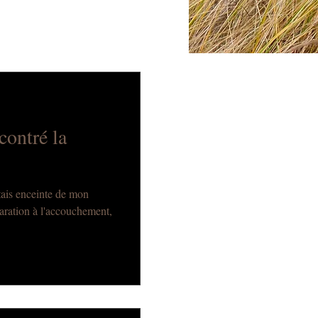
contré la
'étais enceinte de mon
paration à l'accouchement,