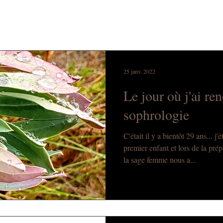
25 janv. 2022
Le jour où j'ai ren
sophrologie
C'était il y a bientôt 29 ans... j
premier enfant et lors de la pré
la sage femme nous a...