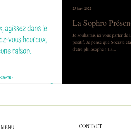
25 janv. 2022
La Sophro Présenc
Je souhaitais ici vous parler de
positif. Je pense que Socrate ét
d'être philosophe ! La...
CONTACT
MENU