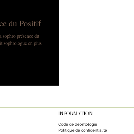
e du Positif
 la sophro présence du
ait sophrologue en plus
INFORMATION
Code de déontologie
Politique de confidentialité