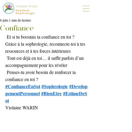
Violaine Warin
Hypnose
Sophrologie
6 juin
1 min de lecture
Confiance
 Et si tu boostais ta confiance en toi ?
Grâce à la sophrologie, reconnecte-toi à tes 
ressources et à tes forces intérieures
 Tout est déjà en toi… il suffit parfois d’un 
accompagnement pour les révéler
 Penses-tu avoir besoin de renforcer ta 
confiance en toi ?
#ConfianceEnSoi
#Sophrologie
#Develop
pementPersonnel
#BienEtre
#EstimeDeS
oi
Violaine WARIN