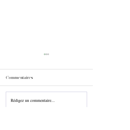
Commentaires
LE SOMMEIL
Etre cool pour l
Rédigez un commentaire...
CONTACT